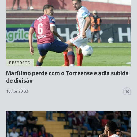
DESPORTO
Marítimo perde com o Torreense e adia subida
de divisão
18 Abr 20:03
10