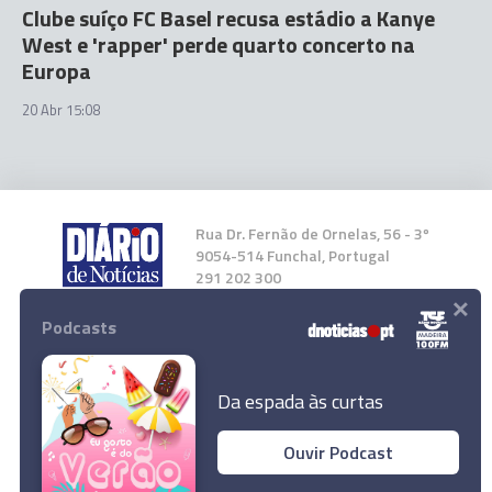
Clube suíço FC Basel recusa estádio a Kanye
West e 'rapper' perde quarto concerto na
Europa
20 Abr 15:08
Rua Dr. Fernão de Ornelas, 56 - 3º
9054-514 Funchal, Portugal
291 202 300
×
Podcasts
Instale a nossa App
Da espada às curtas
Ouvir Podcast
© 2026 Empresa Diário de Notícias, Lda.