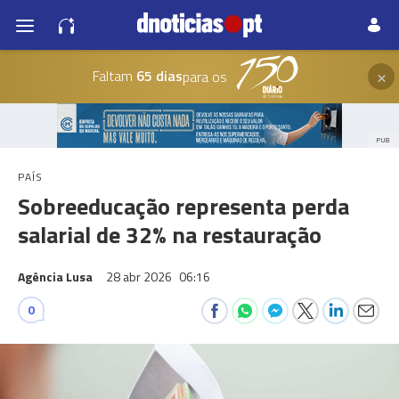
×
Faltam
65 dias
para os
PUB
PAÍS
Sobreeducação representa perda
salarial de 32% na restauração
Agência Lusa
28 abr 2026
06:16
0