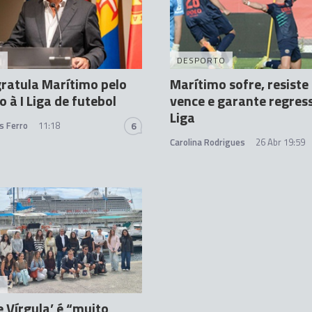
A
DESPORTO
ratula Marítimo pelo
Marítimo sofre, resist
o à I Liga de futebol
vence e garante regress
Liga
s Ferro
11:18
6
Carolina Rodrigues
26 Abr 19:59
A
e Vírgula’ é “muito