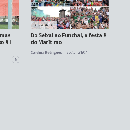
DESPORTO
e mas
Do Seixal ao Funchal, a festa é
o à I
do Marítimo
Carolina Rodrigues
26 Abr 21:07
5