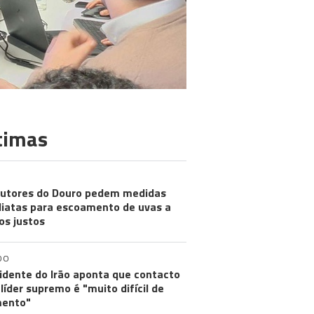
timas
utores do Douro pedem medidas
iatas para escoamento de uvas a
os justos
DO
idente do Irão aponta que contacto
líder supremo é "muito difícil de
ento"