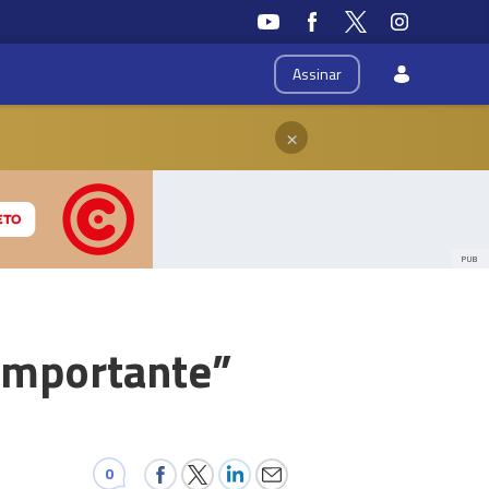
Assinar
×
PUB
 importante”
0