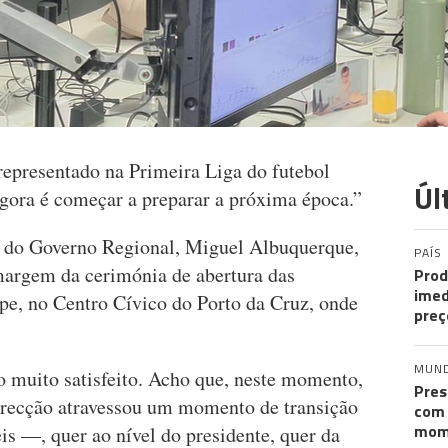
representado na Primeira Liga do futebol
Úl
agora é começar a preparar a próxima época.”
e do Governo Regional, Miguel Albuquerque,
PAÍS
margem da cerimónia de abertura das
Prod
imed
e, no Centro Cívico do Porto da Cruz, onde
preç
MUN
 muito satisfeito. Acho que, neste momento,
Pres
direcção atravessou um momento de transição
com 
mom
 —, quer ao nível do presidente, quer da