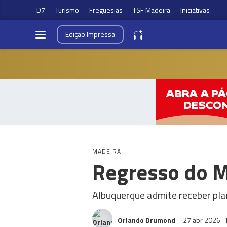
D7
Turismo
Freguesias
TSF Madeira
Iniciativas
Edição
Impressa
MADEIRA
Regresso do Ma
Albuquerque admite receber plan
Orlando Drumond
27 abr 2026