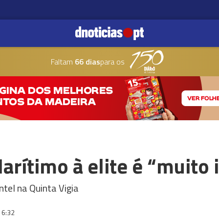
Faltam
66 dias
para os
rítimo à elite é “muito
tel na Quinta Vigia
16:32