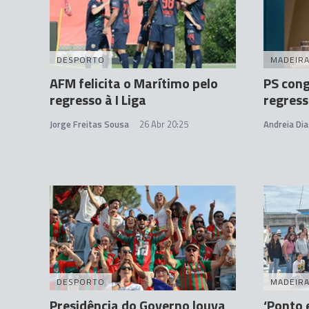
DESPORTO
MADEIR
AFM felicita o Marítimo pelo
PS cong
regresso à I Liga
regress
Jorge Freitas Sousa
26 Abr 20:25
Andreia Dia
DESPORTO
MADEIR
Presidência do Governo louva
‘Ponto 