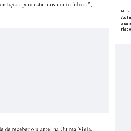
ndições para estarmos muito felizes”,
MUN
Auto
assi
risc
e de receber o plantel na Quinta Vigia,