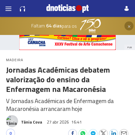
×
Faltam
64 dias
para os
PUB
MADEIRA
Jornadas Académicas debatem
valorização do ensino da
Enfermagem na Macaronésia
V Jornadas Académicas de Enfermagem da
Macaronésia arrancaram hoje
Tânia Cova
27 abr 2026
16:41
0