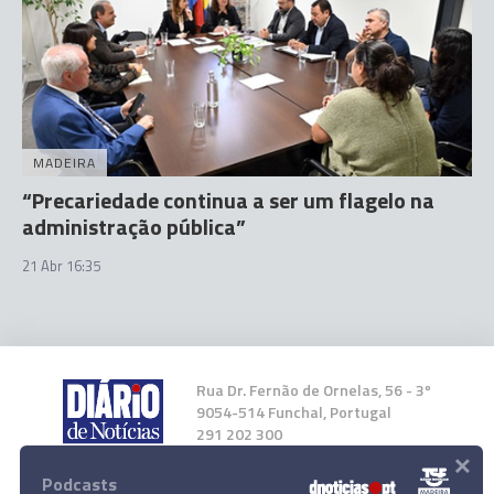
MADEIRA
“Precariedade continua a ser um flagelo na
administração pública”
21 Abr 16:35
Rua Dr. Fernão de Ornelas, 56 - 3º
9054-514 Funchal, Portugal
291 202 300
×
Podcasts
Instale a nossa App