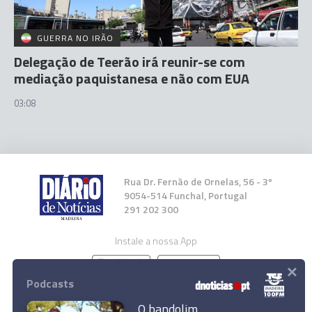
GUERRA NO IRÃO
Delegação de Teerão irá reunir-se com
mediação paquistanesa e não com EUA
03:08
Rua Dr. Fernão de Ornelas, 56 - 3º
9054-514 Funchal, Portugal
291 202 300
Instale a nossa App
×
Podcasts
O bandolim