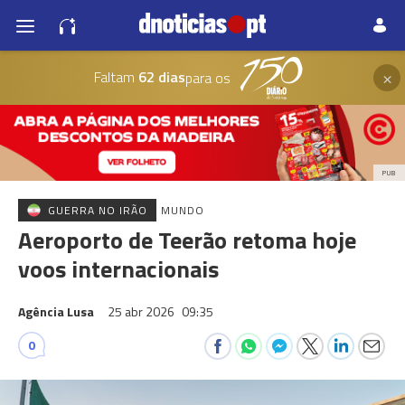
×
Faltam
62 dias
para os
PUB
GUERRA NO IRÃO
MUNDO
Aeroporto de Teerão retoma hoje
voos internacionais
Agência Lusa
25 abr 2026
09:35
0