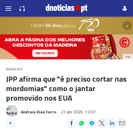
×
Faltam
66 dias
para os
PUB
MADEIRA
JPP afirma que "é preciso cortar nas
mordomias" como o jantar
promovido nos EUA
Andreia Dias Ferro
27 abr 2026
13:07
6