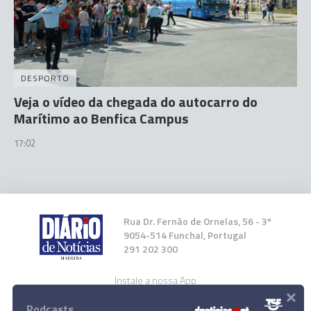
DESPORTO
Veja o vídeo da chegada do autocarro do
Marítimo ao Benfica Campus
17:02
Rua Dr. Fernão de Ornelas, 56 - 3º
9054-514 Funchal, Portugal
291 202 300
Instale a nossa App
×
Podcasts