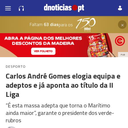
×
Faltam
63 dias
para os
PUB
DESPORTO
Carlos André Gomes elogia equipa e
adeptos e já aponta ao título da II
Liga
“É esta massa adepta que torna o Marítimo
ainda maior”, garante o presidente dos verde-
rubros