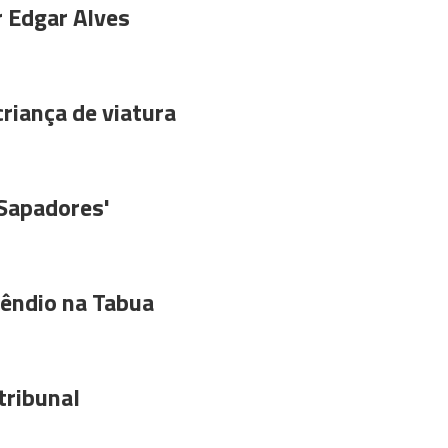
r Edgar Alves
riança de viatura
'Sapadores'
êndio na Tabua
tribunal