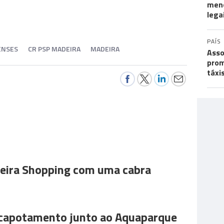
meno
lega
PAÍS
ENSES
CR PSP MADEIRA
MADEIRA
Asso
prom
táxi
ira Shopping com uma cabra
 capotamento junto ao Aquaparque