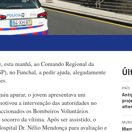
, esta manhã, ao Comando Regional da
Úl
SP), no Funchal, a pedir ajuda, alegadamente
es.
PAÍS
iu apurar, o jovem apresentava um
Anti
proj
otivou a intervenção das autoridades no
alte
m accionados os Bombeiros Voluntários
socorro da vítima. Após ser assistido, o
MUN
ospital Dr. Nélio Mendonça para avaliação e
Marr