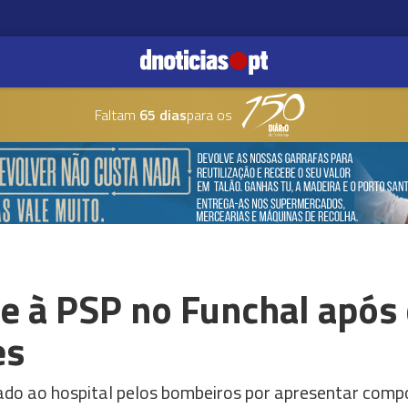
Faltam
65 dias
para os
 à PSP no Funchal após
es
tado ao hospital pelos bombeiros por apresentar com