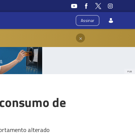
Assinar
×
PUB
 consumo de
portamento alterado