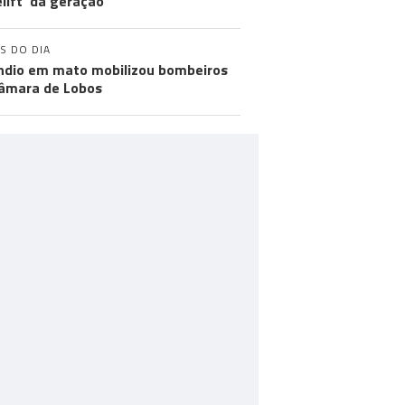
elift' da geração
S DO DIA
ndio em mato mobilizou bombeiros
âmara de Lobos