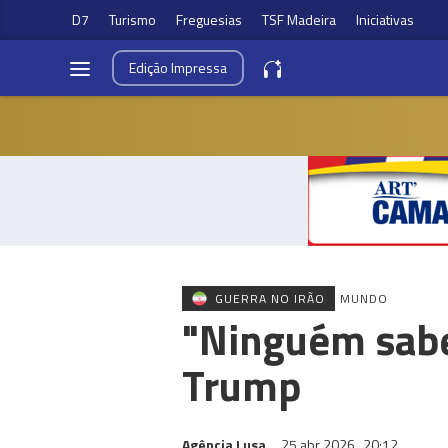
D7
Turismo
Freguesias
TSF Madeira
Iniciativas
Edição
Impressa
GUERRA NO IRÃO
MUNDO
"Ninguém sabe
Trump
Agência Lusa
25 abr 2026
20:12