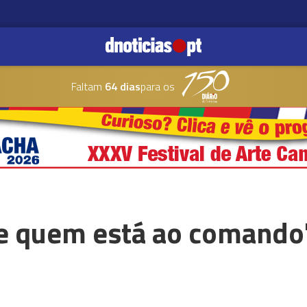
Faltam
64 dias
para os
 quem está ao comando" 