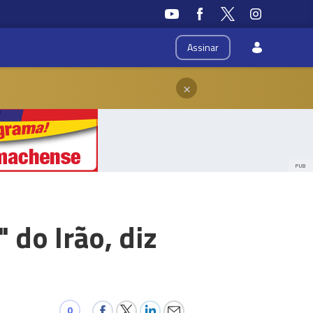
Assinar
×
PUB
do Irão, diz
0