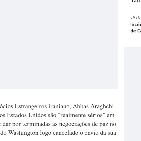
'fac
CASO
Incê
de C
gócios Estrangeiros iraniano, Abbas Araghchi,
 os Estados Unidos são "realmente sérios" em
e dar por terminadas as negociações de paz no
ndo Washington logo cancelado o envio da sua