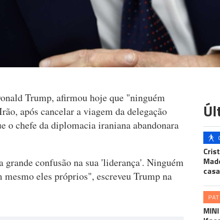
Donald Trump, afirmou hoje que "ninguém
Úl
rão, após cancelar a viagem da delegação
ue o chefe da diplomacia iraniana abandonara
Cris
Made
a grande confusão na sua 'liderança'. Ninguém
casa
 mesmo eles próprios", escreveu Trump na
PA
MINI