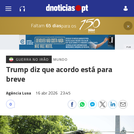
×
Faltam
65 dias
para os
PUB
GUERRA NO IRÃO
MUNDO
Trump diz que acordo está para
breve
Agência Lusa
16 abr 2026
23:45
0