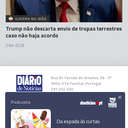
GUERRA NO IRÃO
Trump não descarta envio de tropas terrestres
caso não haja acordo
5 Abr 22:26
Rua Dr. Fernão de Ornelas, 56 - 3º
9054-514 Funchal, Portugal
291 202 300
×
Podcasts
Instale a nossa App
Da espada às curtas