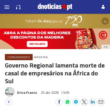
×
Faltam
64 dias
para os
PUB
COMUNIDADES
MADEIRA
Governo Regional lamenta morte de
casal de empresários na África do
Sul
Erica Franco
25 abr 2026
13:05
0