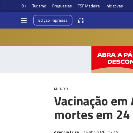
D7
Turismo
Freguesias
TSF Madeira
Iniciativas
Edição
Impressa
MUNDO
Vacinação em Á
mortes em 24
Agência Lusa
16 abr 2026
02:14