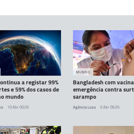
MUNDO
continua a registar 99%
Bangladesh com vacina
tes e 59% dos casos de
emergência contra surt
 no mundo
sarampo
sa
10 Abr 00:05
Agência Lusa
6 Abr 06:05