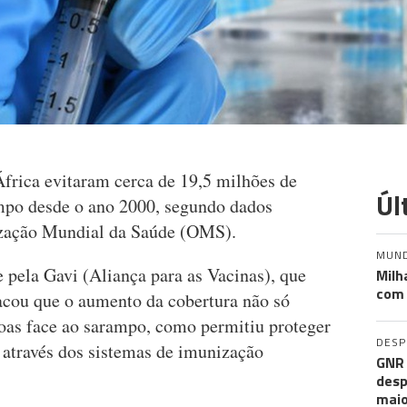
frica evitaram cerca de 19,5 milhões de
Úl
mpo desde o ano 2000, segundo dados
ização Mundial da Saúde (OMS).
MUN
 pela Gavi (Aliança para as Vacinas), que
Milh
com 
acou que o aumento da cobertura não só
soas face ao sarampo, como permitiu proteger
DES
 através dos sistemas de imunização
GNR 
desp
maio