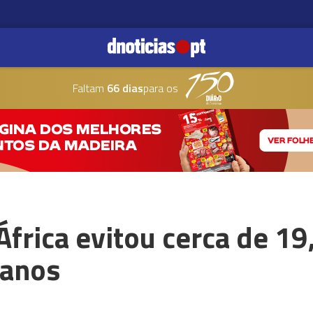
Faltam
66 dias
para os
frica evitou cerca de 19
 anos