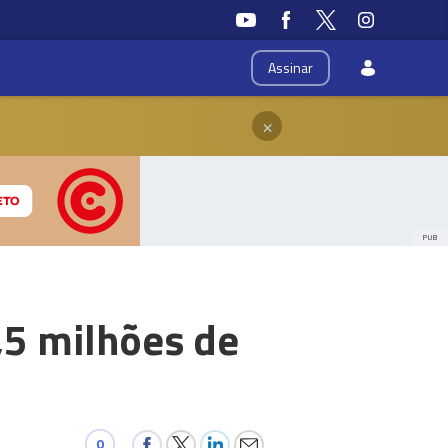
Assinar
×
PUB
,5 milhões de
0