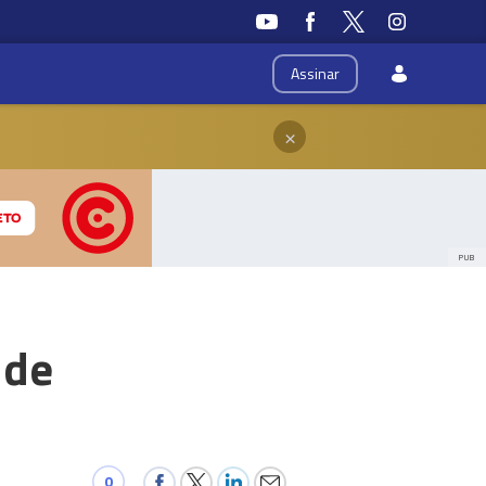
Assinar
×
PUB
 de
0