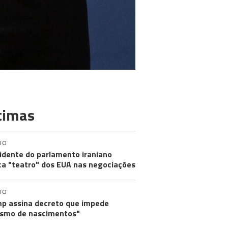
timas
DO
idente do parlamento iraniano
ica "teatro" dos EUA nas negociações
DO
p assina decreto que impede
ismo de nascimentos"