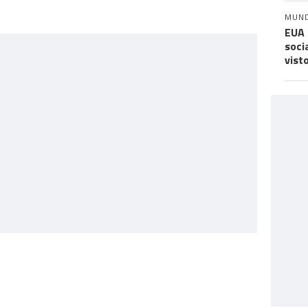
MUN
EUA 
soci
vist