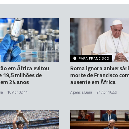
PAPA FRANCISCO
ão em África evitou
Roma ignora aniversári
e 19,5 milhões de
morte de Francisco co
 em 24 anos
ausente em África
sa
16 Abr 02:14
Agência Lusa
21 Abr 16:59