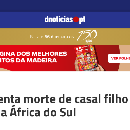
Faltam
66 dias
para os
nta morte de casal filho
 África do Sul