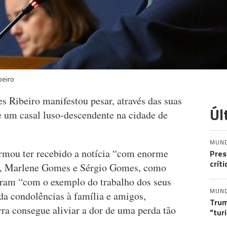
beiro
s Ribeiro manifestou pesar, através das suas
Úl
de um casal luso-descendente na cidade de
MUN
rmou ter recebido a notícia “com enorme
Pres
crít
mas, Marlene Gomes e Sérgio Gomes, como
eram “com o exemplo do trabalho dos seus
MUN
da condolências à família e amigos,
Trum
a consegue aliviar a dor de uma perda tão
"tur