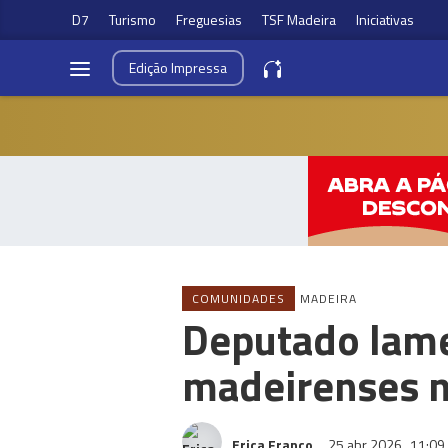
D7
Turismo
Freguesias
TSF Madeira
Iniciativas
Edição
Impressa
COMUNIDADES
MADEIRA
Deputado lame
madeirenses na
Erica Franco
25 abr 2026
11:09