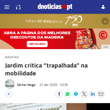
×
Faltam
62 dias
para os
PUB
MADEIRA
Jardim critica “trapalhada” na
mobilidade
Victor Hugo
21 abr 2026
10:36
0