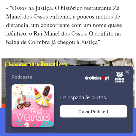
- "Ossos na justiça. O histórico restaurante Zé
Manel dos Ossos enfrenta, a poucos metros de
distância, um concorrente com um nome quase
idêntico, o Rui Manel dos Ossos. O conflito na
baixa de Coimbra já chegou à Justiça"
×
Podcasts
Da espada às curtas
Ouvir Podcast
Sete em cada dez portugueses preocupados
com o estado do SNS
Ler Artigo