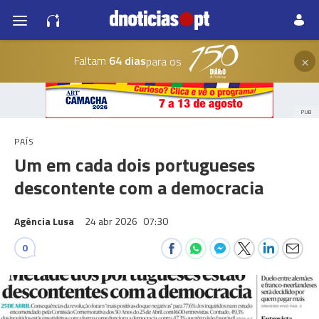
×
Faltam
64 dias
para os
PUB
PAÍS
Um em cada dois portugueses
descontente com a democracia
Agência Lusa
24 abr 2026
07:30
0