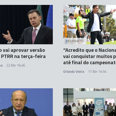
DESPORTO
 vai aprovar versão
“Acredito que o Naciona
o PTRR na terça-feira
vai conquistar muitos 
até final do campeonat
sa
22 Abr 16:46
Orlando Vieira
17 Abr 14:54