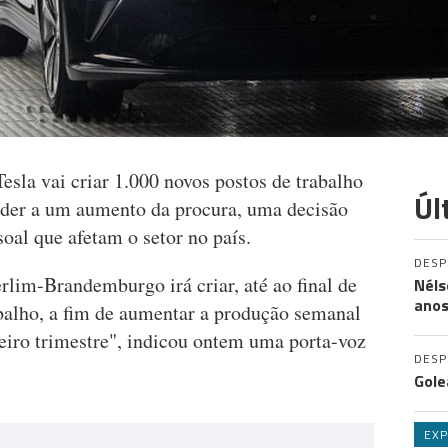
Tesla vai criar 1.000 novos postos de trabalho
Úl
nder a um aumento da procura, uma decisão
soal que afetam o setor no país.
DES
erlim-Brandemburgo irá criar, até ao final de
Néls
ano
abalho, a fim de aumentar a produção semanal
ceiro trimestre", indicou ontem uma porta-voz
DES
Gole
EXP