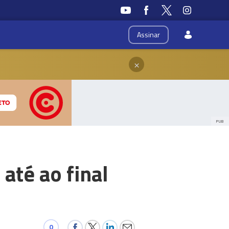
Assinar
×
PUB
 até ao final
0