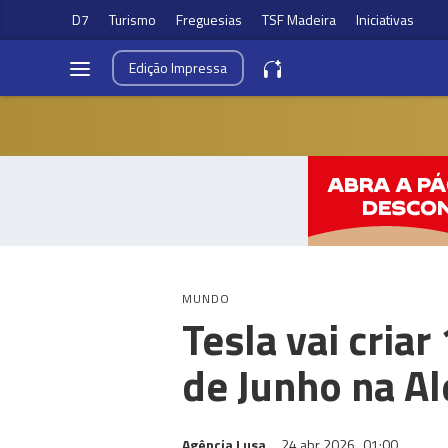
D7
Turismo
Freguesias
TSF Madeira
Iniciativas
Edição
Impressa
MUNDO
Tesla vai criar
de Junho na A
Agência Lusa
24 abr 2026
01:00