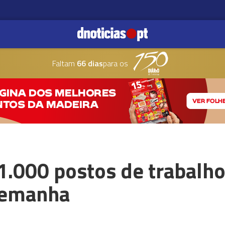
Faltam
66 dias
para os
 1.000 postos de trabalho
lemanha