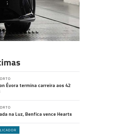
timas
PORTO
on Évora termina carreira aos 42
s
PORTO
ada na Luz, Benfica vence Hearts
LICADOR