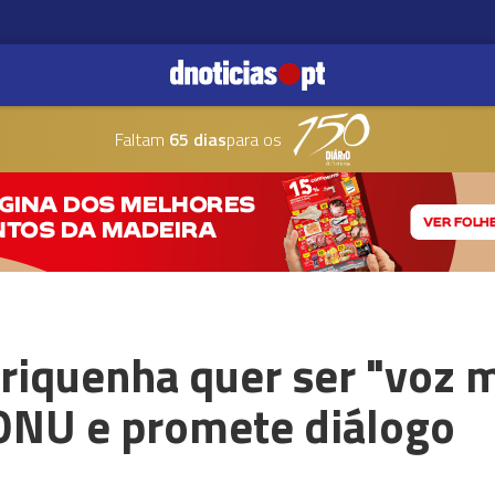
Faltam
65 dias
para os
-riquenha quer ser "voz 
 ONU e promete diálogo