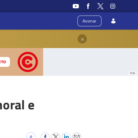
Assinar
×
PUB
moral e
0