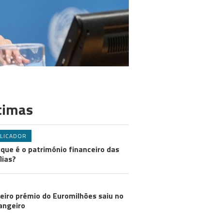
timas
LICADOR
 que é o património financeiro das
lias?
eiro prémio do Euromilhões saiu no
angeiro