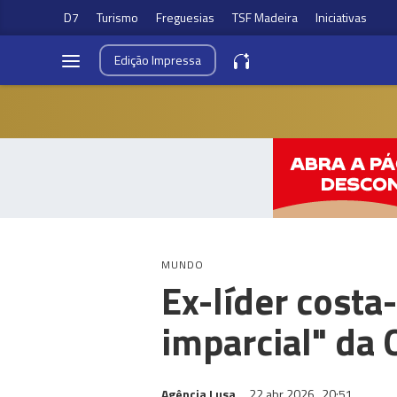
D7
Turismo
Freguesias
TSF Madeira
Iniciativas
Edição
Impressa
MUNDO
Ex-líder costa
imparcial" da
Agência Lusa
22 abr 2026
20:51