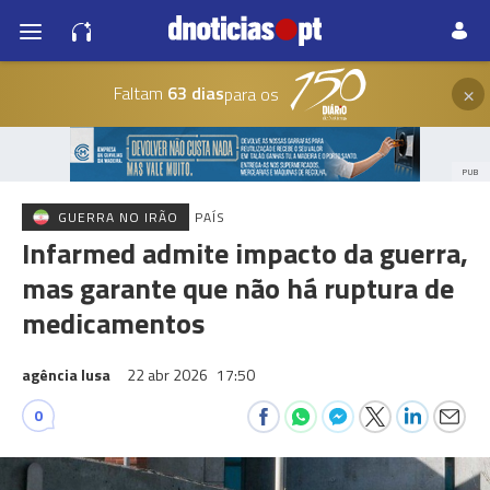
×
Faltam
63 dias
para os
PUB
GUERRA NO IRÃO
PAÍS
Infarmed admite impacto da guerra,
mas garante que não há ruptura de
medicamentos
agência lusa
22 abr 2026
17:50
0