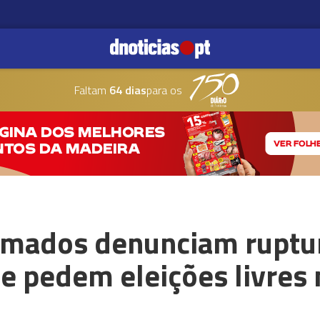
Faltam
64 dias
para os
ormados denunciam ruptu
 e pedem eleições livres