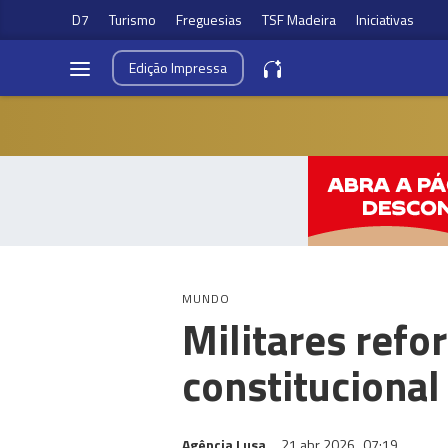
D7
Turismo
Freguesias
TSF Madeira
Iniciativas
Edição
Impressa
MUNDO
Militares ref
constitucional
Agência Lusa
21 abr 2026
07:19