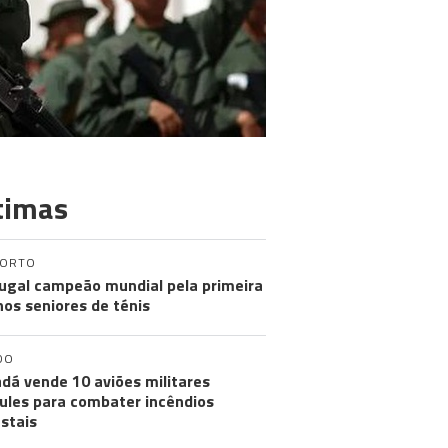
timas
PORTO
ugal campeão mundial pela primeira
nos seniores de ténis
DO
dá vende 10 aviões militares
ules para combater incêndios
estais