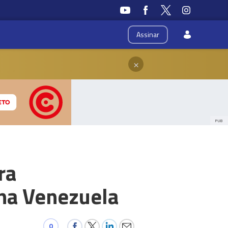
Assinar
×
PUB
ra
 na Venezuela
0