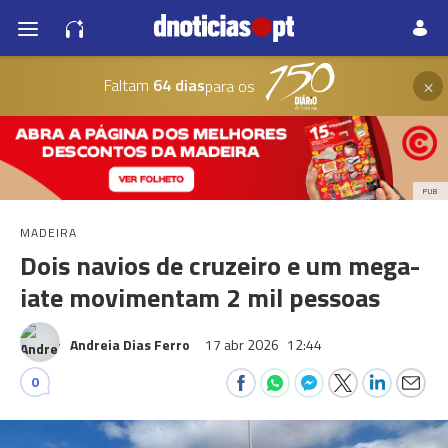
×
Faltam
64 dias
para os
PUB
MADEIRA
Dois navios de cruzeiro e um mega-
iate movimentam 2 mil pessoas
Andreia Dias Ferro
17 abr 2026
12:44
0