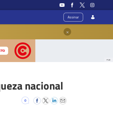
Assinar
×
PUB
queza nacional
0