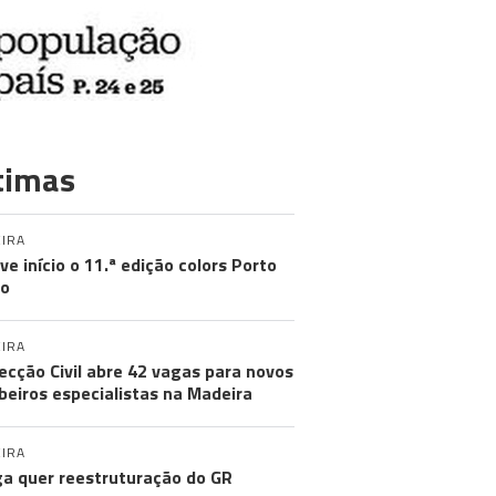
timas
IRA
eve início o 11.ª edição colors Porto
to
IRA
ecção Civil abre 42 vagas para novos
eiros especialistas na Madeira
IRA
a quer reestruturação do GR