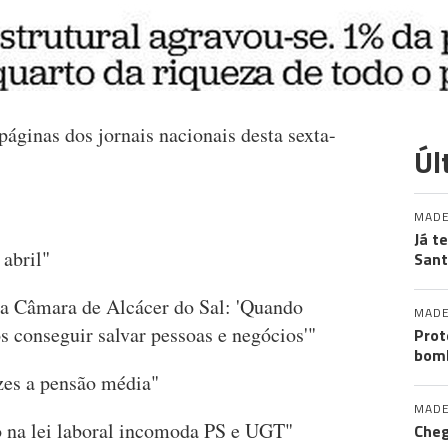
páginas dos jornais nacionais desta sexta-
Úl
MADE
Já t
 abril"
San
da Câmara de Alcácer do Sal: 'Quando
MADE
s conseguir salvar pessoas e negócios'"
Prot
bomb
ezes a pensão média"
MADE
o na lei laboral incomoda PS e UGT"
Cheg