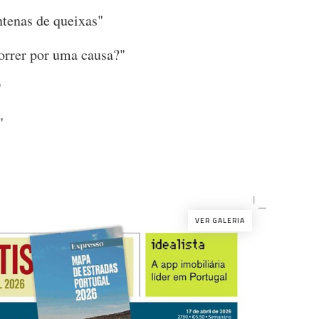
ntenas de queixas"
orrer por uma causa?"
"
"
VER GALERIA