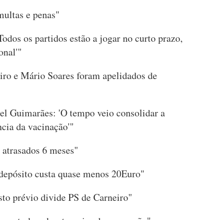
 multas e penas"
'Todos os partidos estão a jogar no curto prazo,
onal'"
iro e Mário Soares foram apelidados de
uel Guimarães: 'O tempo veio consolidar a
ncia da vacinação'"
o atrasados 6 meses"
 depósito custa quase menos 20Euro"
sto prévio divide PS de Carneiro"