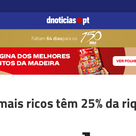
Faltam
64 dias
para os
ais ricos têm 25% da ri