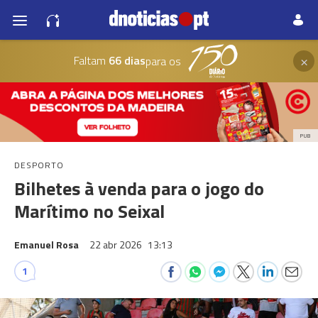
×
Faltam
66 dias
para os
PUB
DESPORTO
Bilhetes à venda para o jogo do
Marítimo no Seixal
Emanuel Rosa
22 abr 2026
13:13
1