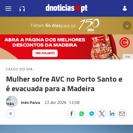
×
Faltam
64 dias
para os
PUB
CASOS DO DIA
Mulher sofre AVC no Porto Santo e
é evacuada para a Madeira
Inês Paiva
22 abr 2026
12:58
0