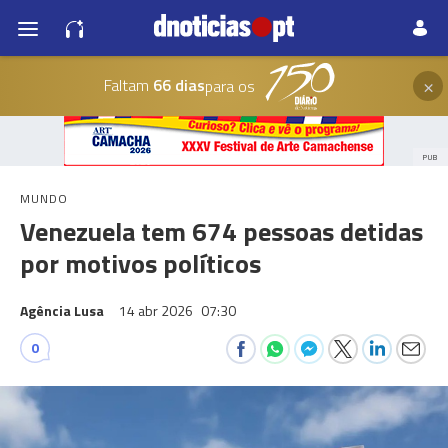
×
Faltam
66 dias
para os
PUB
MUNDO
Venezuela tem 674 pessoas detidas
por motivos políticos
Agência Lusa
14 abr 2026
07:30
0