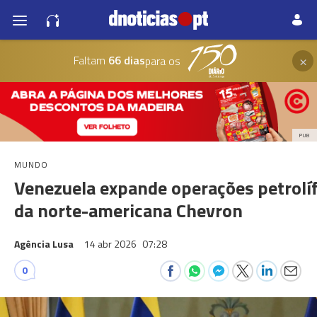
×
Faltam
66 dias
para os
PUB
MUNDO
Venezuela expande operações petrolí
da norte-americana Chevron
Agência Lusa
14 abr 2026
07:28
0