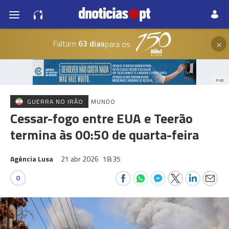
×
Faltam
63 dias
para os
PUB
GUERRA NO IRÃO
MUNDO
Cessar-fogo entre EUA e Teerão
termina às 00:50 de quarta-feira
Agência Lusa
21 abr 2026
18:35
0