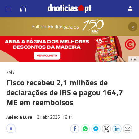
×
Faltam
66 dias
para os
PUB
PAÍS
Fisco recebeu 2,1 milhões de
declarações de IRS e pagou 164,7
ME em reembolsos
Agência Lusa
21 abr 2026
18:11
0