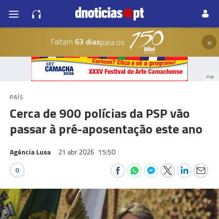
×
Faltam
63 dias
para os
PUB
PAÍS
Cerca de 900 polícias da PSP vão
passar à pré-aposentação este ano
Agência Lusa
21 abr 2026
15:50
0