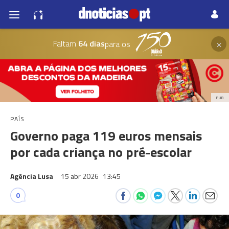
×
Faltam
64 dias
para os
PUB
PAÍS
Governo paga 119 euros mensais
por cada criança no pré-escolar
Agência Lusa
15 abr 2026
13:45
0