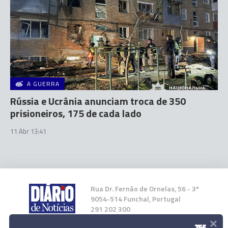
A GUERRA
Rússia e Ucrânia anunciam troca de 350
prisioneiros, 175 de cada lado
11 Abr 13:41
Rua Dr. Fernão de Ornelas, 56 - 3º
9054-514 Funchal, Portugal
291 202 300
×