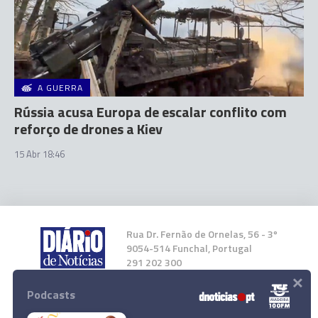
A GUERRA
Rússia acusa Europa de escalar conflito com
reforço de drones a Kiev
15 Abr 18:46
Rua Dr. Fernão de Ornelas, 56 - 3º
9054-514 Funchal, Portugal
291 202 300
×
Podcasts
Instale a nossa App