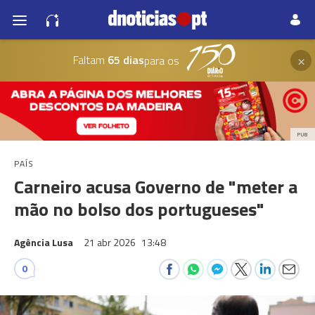
×
Faltam
65 dias
para os
PUB
PAÍS
Carneiro acusa Governo de "meter a
mão no bolso dos portugueses"
Agência Lusa
21 abr 2026
13:48
0