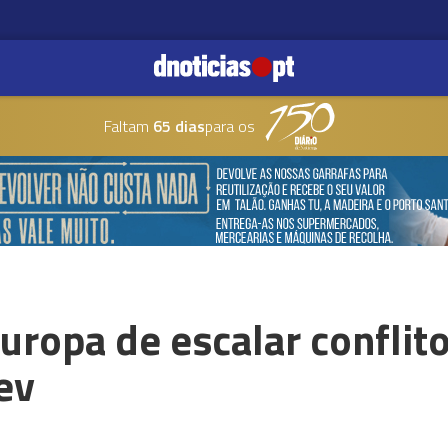
Faltam
65 dias
para os
uropa de escalar conflit
ev