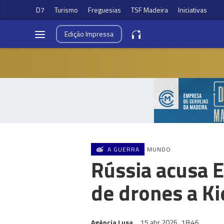
D7
Turismo
Freguesias
TSF Madeira
Iniciativas
Edição
Impressa
A GUERRA
MUNDO
Rússia acusa E
de drones a Ki
Agência Lusa
15 abr 2026
18:46