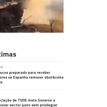
timas
DO
ocos preparado para receber
res se Espanha remover obstáculos
is
ciação de TVDE insta Governo a
over sector justo sem privilegiar