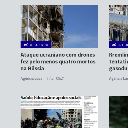
A GUERRA
A GU
Ataque ucraniano com drones
Kremlin
fez pelo menos quatro mortos
tentat
na Rússia
gasodu
Agência Lusa
7 Abr 09:21
Agência Lu