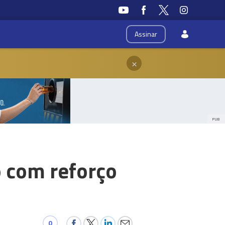
Assinar
×
PUB
o com reforço
0