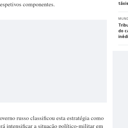
táxi
respetivos componentes.
MUN
Trib
do c
inéd
verno russo classificou esta estratégia como
 intensificar a situação político-militar em