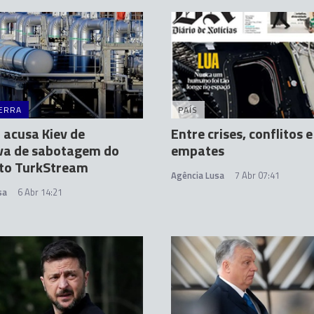
ERRA
PAÍS
 acusa Kiev de
Entre crises, conflitos e
iva de sabotagem do
empates
to TurkStream
Agência Lusa
7 Abr 07:41
sa
6 Abr 14:21