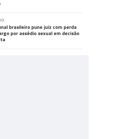
s
DO
unal brasileiro pune juiz com perda
argo por assédio sexual em decisão
ita