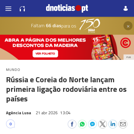
×
Faltam
66 dias
para os
PUB
MUNDO
Rússia e Coreia do Norte lançam
primeira ligação rodoviária entre os
países
Agência Lusa
21 abr 2026
13:04
0