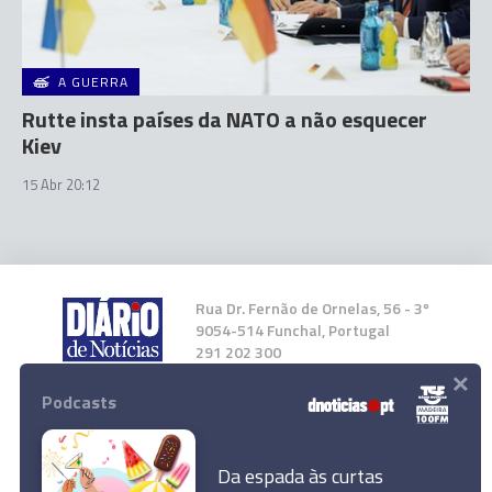
A GUERRA
Rutte insta países da NATO a não esquecer
Kiev
15 Abr 20:12
Rua Dr. Fernão de Ornelas, 56 - 3º
9054-514 Funchal, Portugal
291 202 300
×
Podcasts
Instale a nossa App
Da espada às curtas