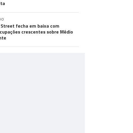
ita
DO
 Street fecha em baixa com
cupações crescentes sobre Médio
nte