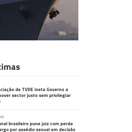
timas
ciação de TVDE insta Governo a
over sector justo sem privilegiar
s
DO
unal brasileiro pune juiz com perda
argo por assédio sexual em decisão