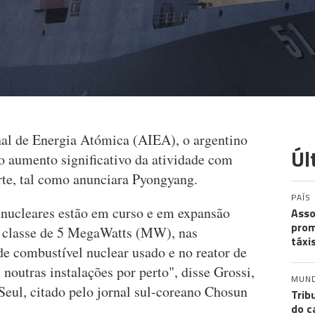
nal de Energia Atómica (AIEA), o argentino
Úl
 o aumento significativo da atividade com
rte, tal como anunciara Pyongyang.
PAÍS
 nucleares estão em curso e em expansão
Asso
prom
de classe de 5 MegaWatts (MW), nas
táxi
de combustível nuclear usado e no reator de
utras instalações por perto", disse Grossi,
MUN
eul, citado pelo jornal sul-coreano Chosun
Trib
do c