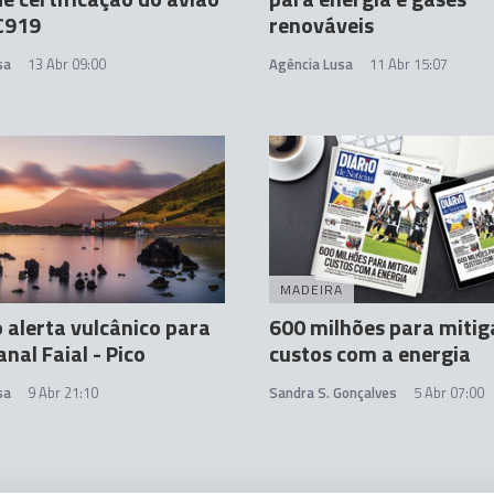
C919
renováveis
sa
13 Abr 09:00
Agência Lusa
11 Abr 15:07
MADEIRA
 alerta vulcânico para
600 milhões para mitig
nal Faial - Pico
custos com a energia
sa
9 Abr 21:10
Sandra S. Gonçalves
5 Abr 07:00