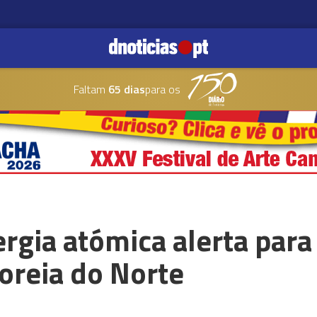
Faltam
65 dias
para os
rgia atómica alerta para
oreia do Norte