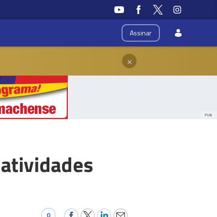
Assinar
×
PUB
 atividades
0