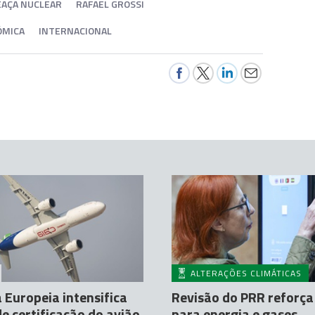
AÇA NUCLEAR
RAFAEL GROSSI
ÓMICA
INTERNACIONAL
ALTERAÇÕES CLIMÁTICAS
 Europeia intensifica
Revisão do PRR reforça
de certificação do avião
para energia e gases