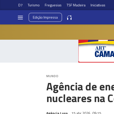
D7
Turismo
Freguesias
TSF Madeira
Iniciativas
Edição
Impressa
MUNDO
Agência de ene
nucleares na C
Agência Lusa
15 abr 2026
09:15