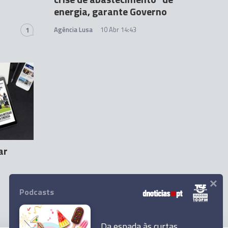
energia, garante Governo
Agência Lusa
10 Abr 14:43
1
ar
×
Podcasts
Da espada às curtas