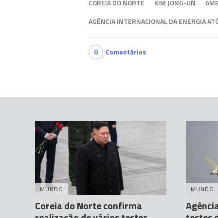
COREIA DO NORTE
KIM JONG-UN
AME
AGÊNCIA INTERNACIONAL DA ENERGIA AT
0
Comentários
MUNDO
MUNDO
Coreia do Norte confirma
Agência
realização de vários testes
testes 