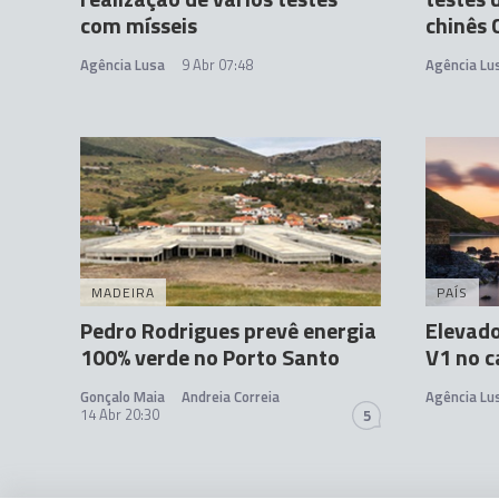
com mísseis
chinês 
Agência Lusa
9 Abr 07:48
Agência Lu
MADEIRA
PAÍS
Pedro Rodrigues prevê energia
Elevado
100% verde no Porto Santo
V1 no ca
Gonçalo Maia
Andreia Correia
Agência Lu
14 Abr 20:30
5