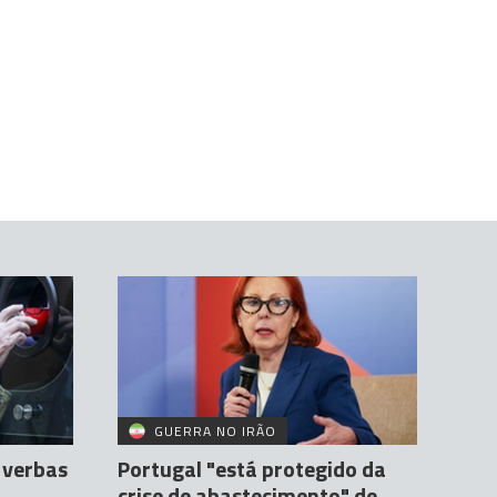
GUERRA NO IRÃO
 verbas
Portugal "está protegido da
crise de abastecimento" de