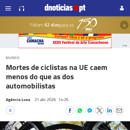
×
Faltam
62 dias
para os
PUB
MUNDO
Mortes de ciclistas na UE caem
menos do que as dos
automobilistas
Agência Lusa
21 abr 2026
14:26
0