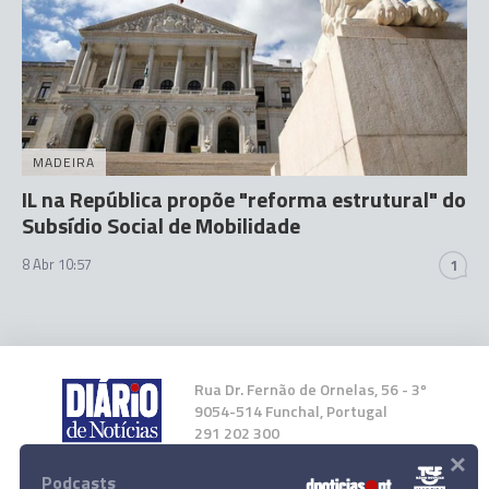
MADEIRA
IL na República propõe "reforma estrutural" do
Subsídio Social de Mobilidade
8 Abr 10:57
1
Rua Dr. Fernão de Ornelas, 56 - 3º
9054-514 Funchal, Portugal
291 202 300
×
Podcasts
Instale a nossa App