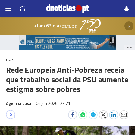
×
Faltam
63 dias
para os
PUB
PAÍS
Rede Europeia Anti-Pobreza receia
que trabalho social da PSU aumente
estigma sobre pobres
Agência Lusa
06 jun 2026
23:21
0