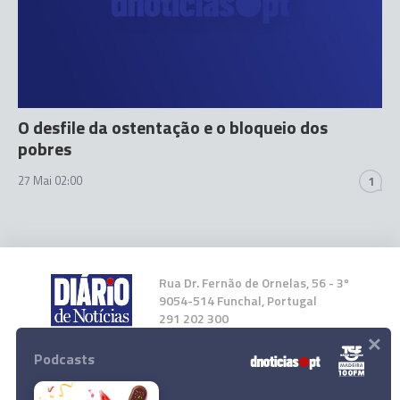
O desfile da ostentação e o bloqueio dos
pobres
27 Mai 02:00
1
Rua Dr. Fernão de Ornelas, 56 - 3º
9054-514 Funchal, Portugal
291 202 300
×
Podcasts
Instale a nossa App