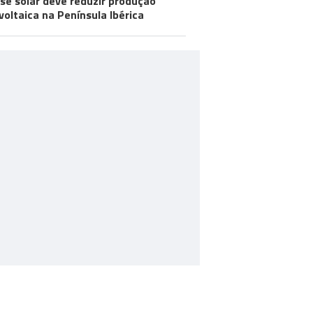
pse solar deve reduzir produção
voltaica na Península Ibérica