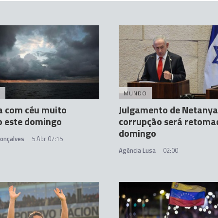
A
MUNDO
a com céu muito
Julgamento de Netanya
o este domingo
corrupção será retoma
domingo
Gonçalves
5 Abr 07:15
Agência Lusa
02:00