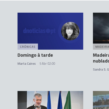
CRÓNICAS
MADEIR
Domingo à tarde
Madeir
nublad
Marta Caires
5 Abr 02:00
Sandra S. 