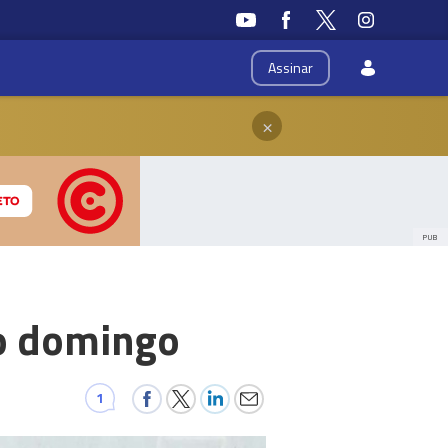
Assinar
×
PUB
no domingo
1