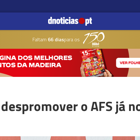
Faltam
66 dias
para os
 despromover o AFS já 