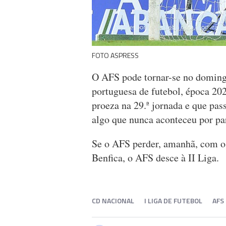
FOTO ASPRESS
O AFS pode tornar-se no doming
portuguesa de futebol, época 20
proeza na 29.ª jornada e que pas
algo que nunca aconteceu por par
Se o AFS perder, amanhã, com o 
Benfica, o AFS desce à II Liga.
CD NACIONAL
I LIGA DE FUTEBOL
AFS