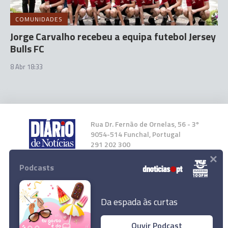
COMUNIDADES
Jorge Carvalho recebeu a equipa futebol Jersey
Bulls FC
8 Abr 18:33
Rua Dr. Fernão de Ornelas, 56 - 3º
9054-514 Funchal, Portugal
291 202 300
×
Podcasts
Instale a nossa App
Da espada às curtas
Ouvir Podcast