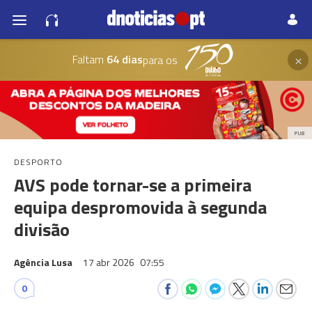
×
Faltam
64 dias
para os
PUB
DESPORTO
AVS pode tornar-se a primeira
equipa despromovida à segunda
divisão
Agência Lusa
17 abr 2026
07:55
0