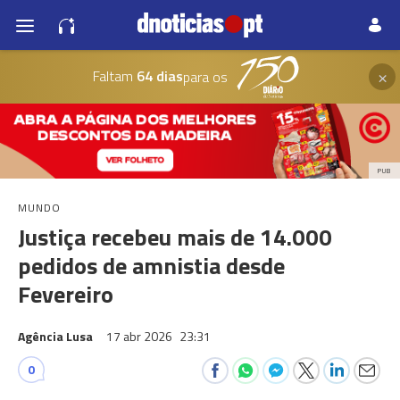
×
Faltam
64 dias
para os
PUB
MUNDO
Justiça recebeu mais de 14.000
pedidos de amnistia desde
Fevereiro
Agência Lusa
17 abr 2026
23:31
0