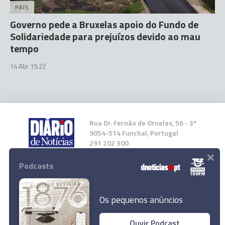
PAÍS
Governo pede a Bruxelas apoio do Fundo de
Solidariedade para prejuízos devido ao mau
tempo
14 Abr 15:22
Rua Dr. Fernão de Ornelas, 56 - 3º
9054-514 Funchal, Portugal
291 202 300
×
Podcasts
Instale a nossa App
Os pequenos anúncios
Governo tem razões para acreditar que uso da
Ouvir Podcast