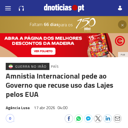
×
Faltam
66 dias
para os
PUB
GUERRA NO IRÃO
PAÍS
Amnistia Internacional pede ao
Governo que recuse uso das Lajes
pelos EUA
Agência Lusa
17 abr 2026
04:00
0