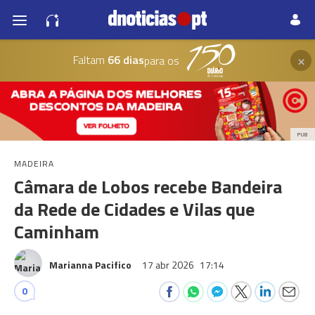
×
Faltam
66 dias
para os
PUB
MADEIRA
Câmara de Lobos recebe Bandeira
da Rede de Cidades e Vilas que
Caminham
Marianna Pacifico
17 abr 2026
17:14
0