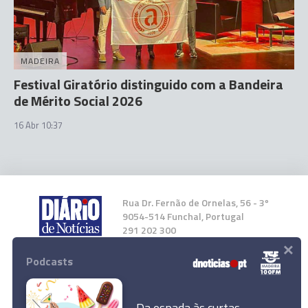
MADEIRA
Festival Giratório distinguido com a Bandeira
de Mérito Social 2026
16 Abr 10:37
Rua Dr. Fernão de Ornelas, 56 - 3º
9054-514 Funchal, Portugal
291 202 300
×
Podcasts
Instale a nossa App
Da espada às curtas