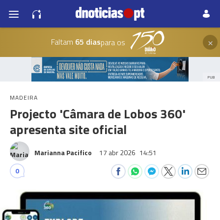
×
Faltam
65 dias
para os
PUB
MADEIRA
Projecto 'Câmara de Lobos 360'
apresenta site oficial
Marianna Pacifico
17 abr 2026
14:51
0