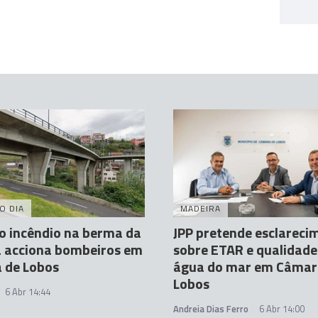
O DIA
MADEIRA
o incêndio na berma da
JPP pretende esclareci
a acciona bombeiros em
sobre ETAR e qualidade
 de Lobos
água do mar em Câmar
Lobos
6 Abr 14:44
Andreia Dias Ferro
6 Abr 14:00