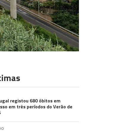
timas
ugal registou 680 óbitos em
sso em três períodos do Verão de
6
DO