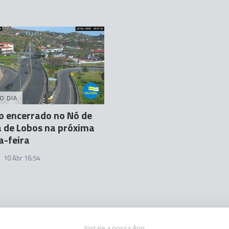
O DIA
o encerrado no Nó de
 de Lobos na próxima
a-feira
10 Abr 16:54
Instale a nossa App