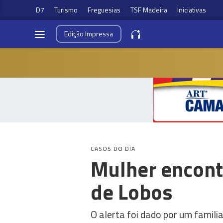
D7
Turismo
Freguesias
TSF Madeira
Iniciativas
Edição
Impressa
CASOS DO DIA
Mulher encont
de Lobos
O alerta foi dado por um familia