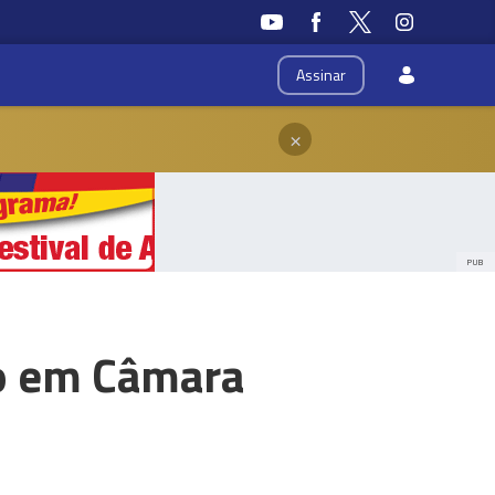
Assinar
×
PUB
o em Câmara