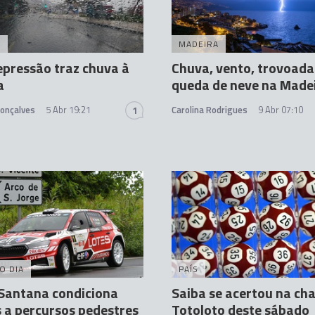
A
MADEIRA
pressão traz chuva à
Chuva, vento, trovoada
a
queda de neve na Made
Gonçalves
5 Abr 19:21
Carolina Rodrigues
9 Abr 07:10
1
O DIA
PAÍS
 Santana condiciona
Saiba se acertou na ch
 a percursos pedestres
Totoloto deste sábado