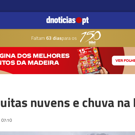
Faltam
63 dias
para os
itas nuvens e chuva na
07:10