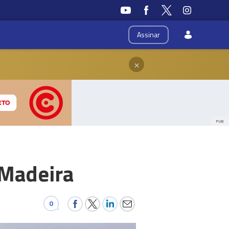
Assinar
×
PUB
 Madeira
0