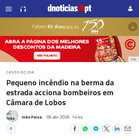
×
Faltam
65 dias
para os
PUB
CASOS DO DIA
Pequeno incêndio na berma da
estrada acciona bombeiros em
Câmara de Lobos
Inês Paiva
06 abr 2026
14:44
0