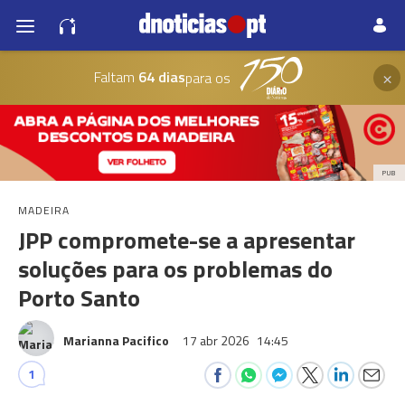
×
Faltam
64 dias
para os
PUB
MADEIRA
JPP compromete-se a apresentar
soluções para os problemas do
Porto Santo
Marianna Pacifico
17 abr 2026
14:45
1