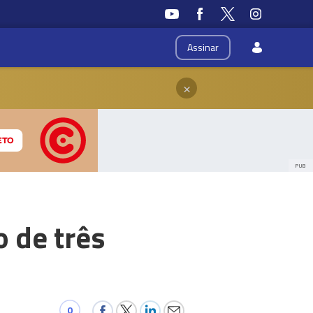
Assinar
×
PUB
 de três
0