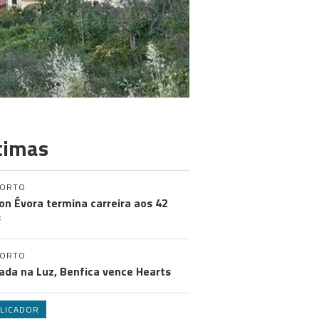
timas
PORTO
on Évora termina carreira aos 42
s
PORTO
ada na Luz, Benfica vence Hearts
LICADOR