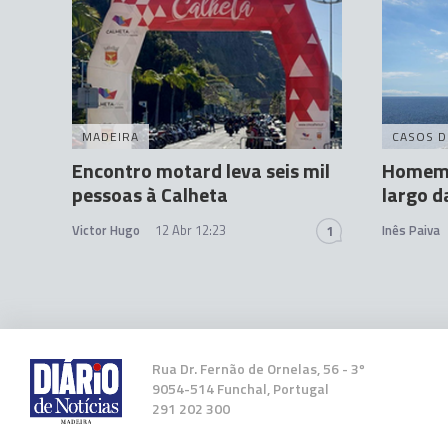
MADEIRA
CASOS D
Encontro motard leva seis mil
Homem 
pessoas à Calheta
largo d
Victor Hugo
12 Abr 12:23
Inês Paiva
1
Rua Dr. Fernão de Ornelas, 56 - 3º
9054-514 Funchal, Portugal
291 202 300