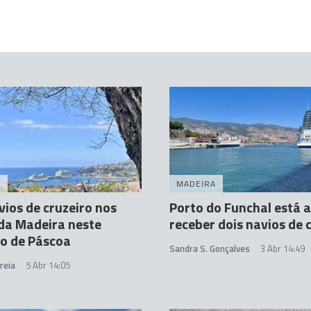
A
MADEIRA
vios de cruzeiro nos
Porto do Funchal está a
da Madeira neste
receber dois navios de 
o de Páscoa
Sandra S. Gonçalves
3 Abr 14:49
reia
5 Abr 14:05