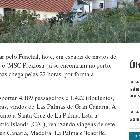
r pelo Funchal, hoje, em escalas de navios de
Úl
e o 'MSC Preziosa' já se encontram no porto,
nas chega pelas 22 horas, por forma a
DES
Néls
ano
sportar 4.189 passageiros e 1.422 tripulantes,
oras, vindos de Las Palmas de Gran Canaria. A
DES
 rumo a Santa Cruz de La Palma. Está a
Gole
ntic Islands (CAI), realizando viagens de sete
ran Canaria, Madeira, La Palma e Tenerife.
EXP