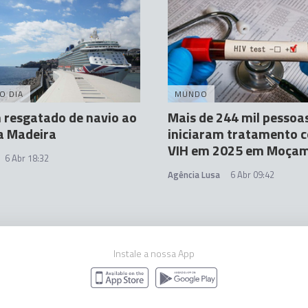
O DIA
MUNDO
resgatado de navio ao
Mais de 244 mil pessoa
a Madeira
iniciaram tratamento 
VIH em 2025 em Moça
6 Abr 18:32
Agência Lusa
6 Abr 09:42
Instale a nossa App