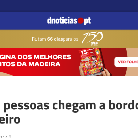
Faltam
66 dias
para os
l pessoas chegam a bordo
eiro
11:50