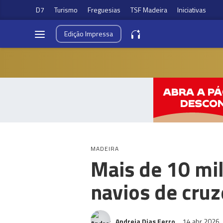
D7
Turismo
Freguesias
TSF Madeira
Iniciativas
Edição
Impressa
MADEIRA
Mais de 10 mi
navios de cruz
Andreia Dias Ferro
14 abr 2026