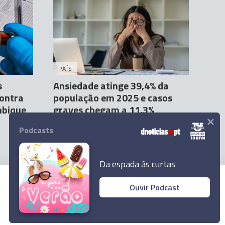
PAÍS
s
Ansiedade atinge 39,4% da
contra
população em 2025 e casos
mbique
graves chegam a 11,3%
×
Agência Lusa
6 Abr 14:54
1
Podcasts
Da espada às curtas
Ouvir Podcast
© 2026 Empresa Diário de Notícias, Lda.
Todos os direitos reservados.