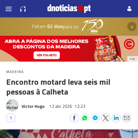
×
Faltam
62 dias
para os
PUB
MADEIRA
Encontro motard leva seis mil
pessoas à Calheta
Victor Hugo
12 abr 2026
12:23
1