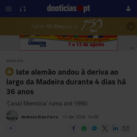
×
Faltam
63 dias
para os
PUB
MADEIRA
Iate alemão andou à deriva ao
largo da Madeira durante 4 dias há
36 anos
‘Canal Memória’ ruma até 1990
Andreia Dias Ferro
17 abr 2026
14:00
0