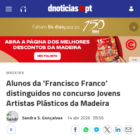
×
Faltam
64 dias
para os
PUB
MADEIRA
Alunos da 'Francisco Franco'
distinguidos no concurso Jovens
Artistas Plásticos da Madeira
Sandra S. Gonçalves
14 abr 2026
09:56
0