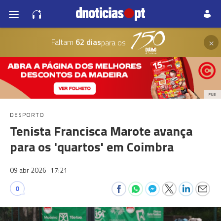
×
Faltam
62 dias
para os
PUB
DESPORTO
Tenista Francisca Marote avança
para os 'quartos' em Coimbra
09 abr 2026
17:21
0